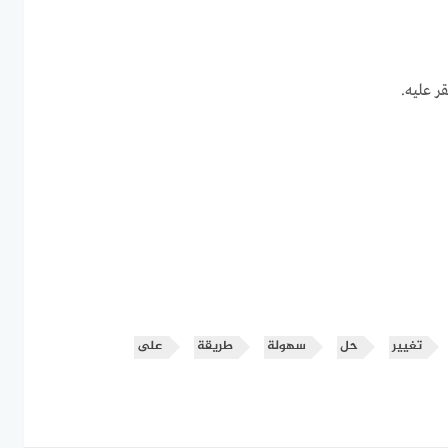
 عليه.
تغيير
حل
سهولة
طريقة
على