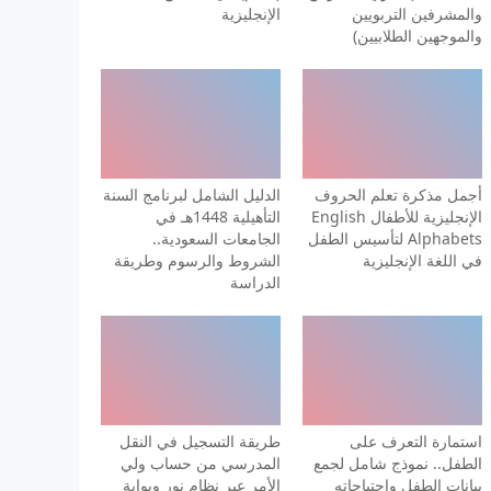
والمشرفين التربويين
الإنجليزية
والموجهين الطلابيين)
أجمل مذكرة تعلم الحروف
الدليل الشامل لبرنامج السنة
الإنجليزية للأطفال English
التأهيلية 1448هـ في
Alphabets لتأسيس الطفل
الجامعات السعودية..
في اللغة الإنجليزية
الشروط والرسوم وطريقة
الدراسة
استمارة التعرف على
طريقة التسجيل في النقل
الطفل.. نموذج شامل لجمع
المدرسي من حساب ولي
بيانات الطفل واحتياجاته
الأمر عبر نظام نور وبوابة