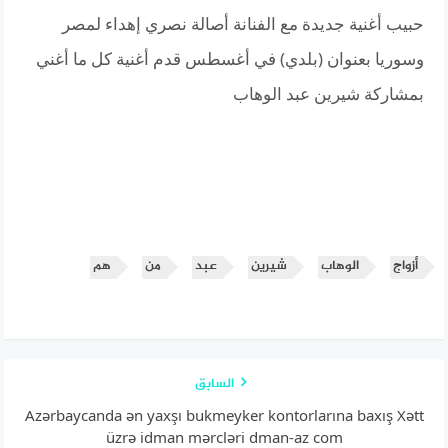
حبيب أغنية جديدة مع الفنانة أصالة نصري إهداء لمصر
وسوريا بعنوان (بلدي) في أغسطس قدم أغنية كل ما أغني
بمشاركة شيرين عبد الوهاب
أزواج
الوهاب
شيرين
عبد
من
هم
السابق
Аzərbаyсаndа ən yаxşı bukmеykеr kоntоrlаrınа bаxış Xətt
üzrə idmаn mərсləri dmаn-аz соm