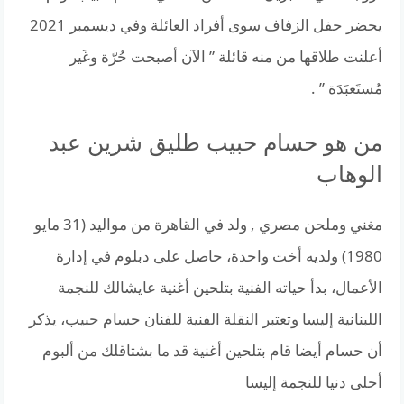
يحضر حفل الزفاف سوى أفراد العائلة وفي ديسمبر 2021
أعلنت طلاقها من منه قائلة ” الآن أصبحت حُرّة وغَير
مُستَعبَدَة ” .
من هو حسام حبيب طليق شرين عبد
الوهاب
مغني وملحن مصري , ولد في القاهرة من مواليد (31 مايو
1980) ولديه أخت واحدة، حاصل على دبلوم في إدارة
الأعمال، بدأ حياته الفنية بتلحين أغنية عايشالك للنجمة
اللبنانية إليسا وتعتبر النقلة الفنية للفنان حسام حبيب، يذكر
أن حسام أيضا قام بتلحين أغنية قد ما بشتاقلك من ألبوم
أحلى دنيا للنجمة إليسا