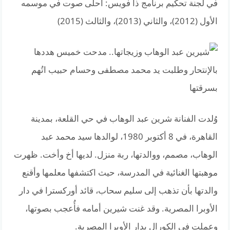
في لجنة تحكيم برنامج ذا فويس: أحلى صوت في موسمه
الأول (2012)، والثاني (2013)، والثالث (2015)
وُلدت الفنانة شرين عبد الوهاب في حي القلعة، بمدينة
القاهرة، في 8 أكتوبر 1980، لوالدها سيد محمد عبد
الوهاب، مصمم، ووالدتها، ربة منزل. لديها أخ وأخت. ظهرت
موهبتها الغنائية في المدرسة، حيث اكتشفها معلمها وأقنع
والدتها بأن تذهب إلى سليم سحاب، قائد أوركسترا في دار
الأوبرا المصرية. وقد غنت شيرين أمامه فأُعجب بصوتها،
وعملت في الكورال بدار الأوبرا المصرية.