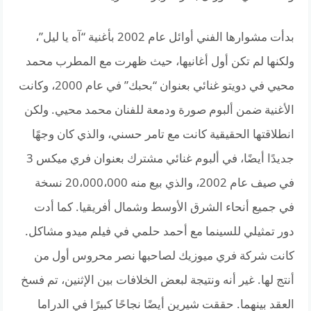
بدأت مشوارها الفني أوائل عام 2002 بأغنية “آه يا ليل”،
ولكنها لم تكن أول أغانيها، حيث ظهرت مع المطرب محمد
محيي في دويتو غنائي بعنوان “بحبك” في عام 2000، وكانت
الأغنية ضمن ألبوم صورة ودمعة للفنان محمد محيي. ولكن
انطلاقتها الحقيقية كانت مع تامر حسني، والذي كان وجهًا
جديدًا أيضًا، في ألبوم غنائي مشترك بعنوان فري ميكس 3
في صيف عام 2002، والذي بيع منه 20،000،000 نسخة
في جميع أنحاء الشرق الأوسط وشمال أفريقيا. كما أدت
دور تمثيلي للسينما مع أحمد حلمي في فيلم ميدو مشاكل.
كانت شركة فري ميوزيك لصاحبها نصر محروس أول من
أنتج لها. غير أنه ونتيجة لبعض الخلافات بين الإثنين، تم فسخ
العقد بينهما. حققت شيرين أيضًا نجاحًا كبيرًا في الدراما