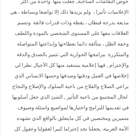
خوض النقاشات الساخنة, جعلت منها واحدة من أكثر‏
الإعلاميات تأثيرا ، ولم يزيدها ذلك إلا تواضعا وبساطة‏ ، هي
مذيعة بدرجة قبطان ، يقظة وذات قدرات فائقة وتتسم
العلاقات معها على المستوى الشخصي بالمودة واللطف
وخفة الظل ، متألقة دائما بعطاءتها وإبداعتها المتواصلة
والمتكررة ببرامجها الحوارية التي تتميز بالصدق والدقة
والإحترام , فهيا إعلامية يستفيد منها كل الأجيال نظرا لي
إخلاصها في العمل ودقتها وصدقها وحسها الانساني الذي
يراعي الصلاح والفلاح من ناحية السلوك والإصلاح والنجاح
لحال المجتمع من ناحية التأثير , الشئ الذي جعل أسلوبها
في تقديمها للبرامج واختيارها لمواضيع واسئلة وضيوف
متميزين ومختصين في كل مايتعلق بالواقع الذي تشهده
الأمة العربية، يجعلنا نجد إحتراما كبيرا لعقولنا وعقول كل