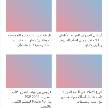
أشكال الحروف العربية للأطفال
طريقة حساب الإجازة التعويضية
PDF: ملف جميل لتعلم الحروف
للموظفين: خطوات احتساب
وطرق كتابتها
المدة ومعرفة الاستحقاق
أنواع الإملاء في اللغة العربية:
عروض بوربوينت لشرح كتاب
دليل شامل للطلاب والمعلمين
القدرات 2026 PDF
مع أمثلة وتطبيقات
وPowerPoint للقسم الكمي
واللفظي