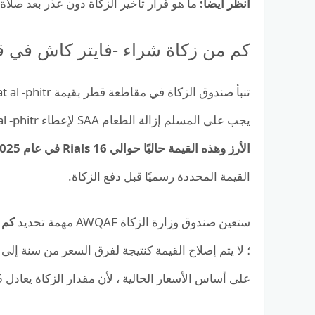
انظر أيضا:
ما هو قرار تأخير الزكاة دون عذر بعد صلاة 
كم من زكاة شراء -فايتر كاش في قطر 
يجب على المسلم إزالة الطعام SAA لإعطاء al -phitr ، الذي
الأرز وهذه القيمة حاليًا حوالي 16 Rials في عام 2025
القيمة المحددة رسميًا قبل دفع الزكاة.
ستعين صندوق وزارة الزكاة AWQAF مهمة تحديد
كم م
على أساس الأسعار الحالية ، لأن مقدار الزكاة يعادل 2.5 كجم من الأرز وفقًا لصندوق الزكاة.