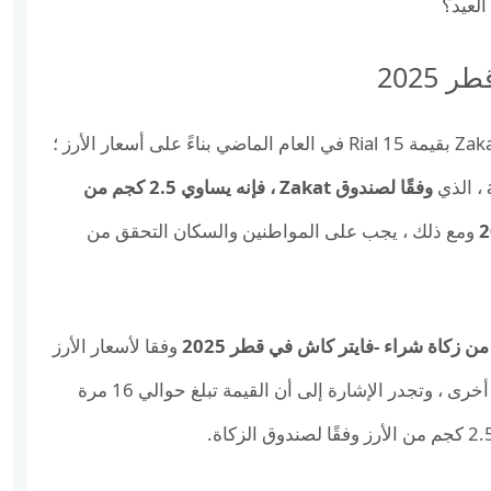
العيد؟
2025
تنبأ صندوق الزكاة في مقاطعة قطر بقيمة Zakat al -phitr بقيمة 15 Rial في العام الماضي بناءً على أسعار الأرز ؛
وفقًا لصندوق Zakat ، فإنه يساوي 2.5 كجم من
ومع ذلك ، يجب على المواطنين والسكان التحقق من
ن زكاة شراء -فايتر كاش في قطر 2025
وفقا لأسعار الأرز
؛ لا يتم إصلاح القيمة كنتيجة لفرق السعر من سنة إلى أخرى ، وتجدر الإشارة إلى أن القيمة تبلغ حوالي 16 مرة