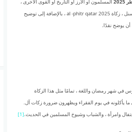
202
المسلمون أو الأرز أو التاريخ أو القوى الأخرى ،
بدلاً من دفع الأموال بدلاً من دفع الطعام ، ومكان بوكسنل ، زكاة al -phitr qatar 2025 ، بالإضافة إلى توضيح
وس في شهر رمضان واللغة ، تمامًا مثل هذا الزكاة
 ما يأكلونه في يوم الفقراء ويظهرون ضرورة زكات آل.
حتفال وامرأة ، والشباب وشيوخ المسلمين في الحديث.
[1]