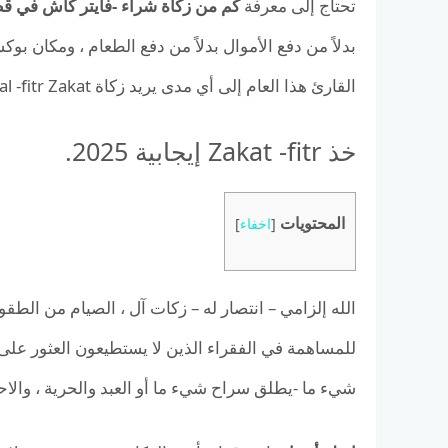
تحتاج إلى معرفة
كم من زكاة شراء -فايتر كاش في قطر 5
القارئ هذا العام إلى أي مدى يريد زكاة al -fitr Zakat أن يوضح نقدًا.
خذ Zakat -fitr إيجابية 2025.
المحتويات
[
اخفاء
]
الله إلزامي – انتصار له – زكات آل ، الصيام من الطق
للمساهمة في الفقراء الذين لا يستطيعون العثور على
شيء ما -يطلق سراح شيء ما أو العبد والحرية ، والا