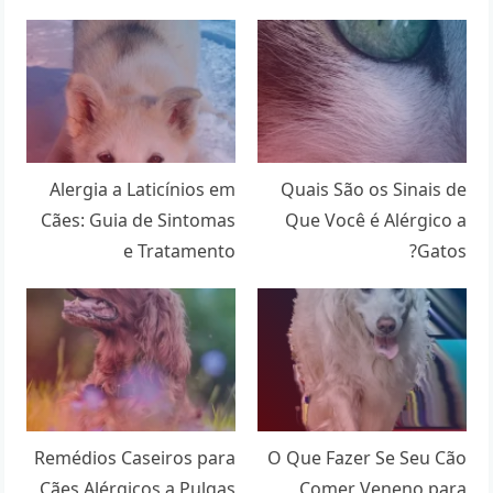
Alergia a Laticínios em
Quais São os Sinais de
Cães: Guia de Sintomas
Que Você é Alérgico a
e Tratamento
Gatos?
Remédios Caseiros para
O Que Fazer Se Seu Cão
Cães Alérgicos a Pulgas
Comer Veneno para