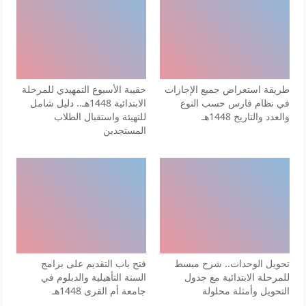
طريقة استعراض جميع الإجازات
حقيبة الأسبوع التمهيدي للمرحلة
في نظام فارس حسب النوع
الابتدائية 1448هـ.. دليل شامل
والعدد والتاريخ 1448هـ
للتهيئة واستقبال الطلاب
المستجدين
تحويل الوحدات.. شرح مبسط
فتح باب التقديم على برامج
للمرحلة الابتدائية مع جدول
السنة التأهيلية والدبلوم في
التحويل وأمثلة محلولة
جامعة أم القرى 1448هـ