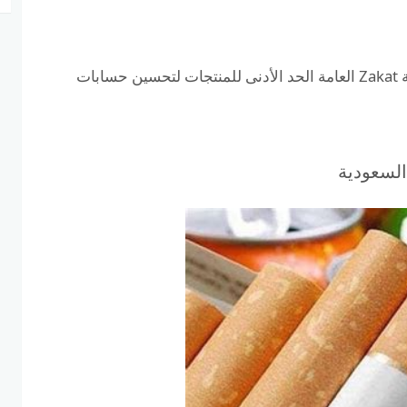
الضرائب على المنتجات تتغير باستمرار. حددت سلطة Zakat العامة الحد الأدنى للمنتجات لتحسين حسابات
السعودية