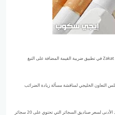
منذ ديسمبر من العام الماضي ، بدأت الإدارة العامة لـ Zakat في تطبيق ضريبة القيمة المضافة على التبغ
جلس التعاون الخليجي لمناقشة مسألة زيادة الضرائب
وفقًا لتقرير أصدرته سلطة Okaz ، يجب أن يكون الحد الأدنى لسعر صناديق السجائر التي تحتوي على 20 سجائر