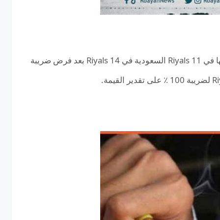
قررت سلطات Okaz أن يتم بيع السجائر التي يتم بيعها في 11 Riyals السعودية في 14 Riyals بعد فرض ضريبة