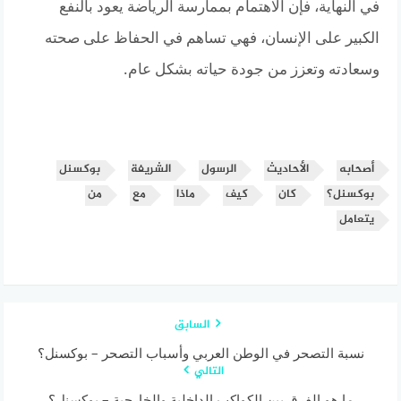
في النهاية، فإن الاهتمام بممارسة الرياضة يعود بالنفع
الكبير على الإنسان، فهي تساهم في الحفاظ على صحته
وسعادته وتعزز من جودة حياته بشكل عام.
أصحابه
الأحاديث
الرسول
الشريفة
بوكسنل
بوكسنل؟
كان
كيف
ماذا
مع
من
يتعامل
السابق
نسبة التصحر في الوطن العربي وأسباب التصحر – بوكسنل؟
التالي
ما هو الفرق بين الكواكب الداخلية والخارجية – بوكسنل؟