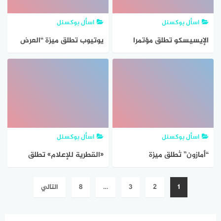
اسأل بوكسنل
اسأل بوكسنل
الإيسيسكو تطلق مؤتمرا
يوتيوب تطلق ميزة “العرض
دوليا حول إدارة التراث في
المتعدد” في تطبيق التلفاز
العالم الإسلامي
اسأل بوكسنل
اسأل بوكسنل
“أمازون” تُطلق ميزة
«القطرية للإعلام» تطلق
الاستفسارات الصوتية بالـ AI
العدد الثاني من مجلة
تصفّح
1
2
3
…
8
التالي
«إعلام»
المقالات