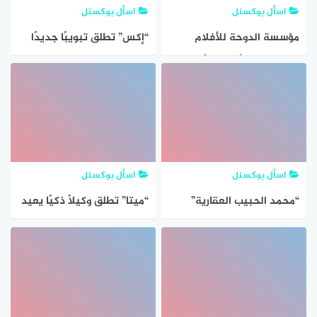
اسأل بوكسنل
اسأل بوكسنل
مؤسسة الدوحة للأفلام
“إكس” تطلق تبويبًا جديدًا
تطلق كتاب “أطلس الألفة
لاسترجاع المحتوى المحفوظ
السينمائية”
اسأل بوكسنل
اسأل بوكسنل
“محمد الحبيب العقارية”
“ميتا” تطلق وكيلًا ذكيًا يعيد
تطلق حملتها المؤسسية
تعريف التسوّق عبر
الجديدة “نحو بُعدٍ أجمل”
إنستاجرام
لتعكس رؤيتها في تطوير
مجتمعات مستدامة