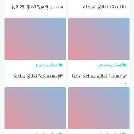
«التربية» تطلق المرحلة
سبيس إكس” تطلق 29 قمرًا
الرابعة لترقيات «الإشرافية»
اصطناعيًا وتستعيد المعزز
الصاروخي “فالكون 9
اسأل بوكسنل
اسأل بوكسنل
“واتساب” تُطلق مساعدًا ذكيًا
“الإيسيسكو” تطلق مبادرة
لأتمتة خدمة العملاء
دولية لترسيخ قيم التسامح
بين الشعوب عبر الفن