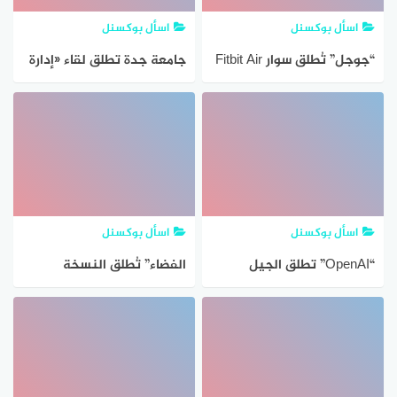
اسأل بوكسنل
اسأل بوكسنل
“جوجل” تُطلق سوار Fitbit Air
جامعة جدة تطلق لقاء «إدارة
الرياضي الجديد
المواهب الجامعية» وتعرض 9
مشاريع طلابية مبتكرة
اسأل بوكسنل
اسأل بوكسنل
“OpenAI” تطلق الجيل
الفضاء” تُطلق النسخة
الذكي من Excel وSheets
الثانية من مبادرة “ساري 2