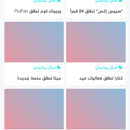
اسأل بوكسنل
اسأل بوكسنل
"سبيس إكس" تطلق 24 قمراً
ويبوك.كوم تطلق TruFan:
صناعياً جديداً لشبكة
أحدث تقنيات حماية
"ستارلينك"
الجماهير
اسأل بوكسنل
اسأل بوكسنل
كتارا تطلق فعاليات عيد
ميتا تطلق منصة جديدة
الأضحى المبارك بحضور
تنافس ريديت لمجموعات
جماهيري
فيسبوك