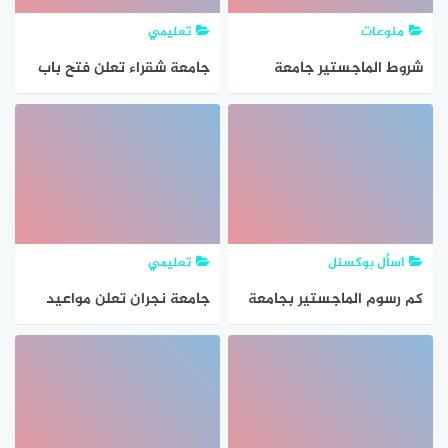
منوعات
تعليمي
شروط الماجستير جامعة
جامعة شقراء تعلن فتح باب
الملك عبدالعزيز 1447
القبول لبرامج الماجستير (غير
المدفوعة) 1447هـ
اسأل بوكسنل
تعليمي
كم رسوم الماجستير بجامعة
جامعة نجران تعلن مواعيد
الملك خالد 2025
القبول في برامج الماجستير
المجانية لعام 1447هـ