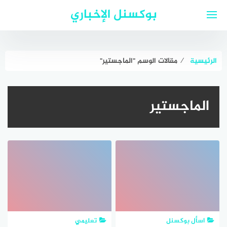
لتجاوز
بوكسنل الإخباري
لى
لمحتوى
الرئيسية
⁄
مقالات الوسم "الماجستير"
الماجستير
اسأل بوكسنل
تعليمي