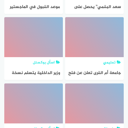
سعد البقمي” يحصل على
موعد القبول في الماجستير
الماجستير في الإعلام
والدكتوراه في جامعة الملك
الرقمي من “جامعة الملك
عبدالعزيز
عبدالعزيز
تعليمي
اسأل بوكسنل
جامعة أم القرى تعلن عن فتح
وزير الداخلية يتسلم نسخة
باب التقديم على برنامج
من رسالة الماجستير للرائد
الماجستير التنفيذي في
سعود بوحجي حول تعزيز
الملكية الفكرية والابتكار
كفاءة إدارة الموارد المائية
وريادة الأعمال 1448هـ