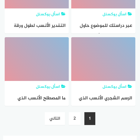
اسأل بوكسنل
اسأل بوكسنل
عبر دراستك للموضوع حاول
التقدير الأنسب لطول ورقة
تدوين التفسير الأنسب
الشجر
للرجوع إليه عند السيرش
فيما ياتي
اسأل بوكسنل
اسأل بوكسنل
الرسم الشجري الأنسب الذي
ما المصطلح الأنسب الذي
يمثل مجموعة الطرق
يصف الفضة التفاعل
تصفّح
1
2
التالي
الممكنة لشراء جوال (أبيض
المقالات
أو أسود أو ذهبي) من نوع