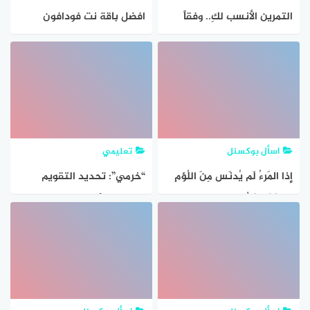
التمرين الأنسب لكِ.. وفقاً
افضل باقة نت فودافون
لشخصيتك واهتماماتكِ
2024… دليلك لاختيار الباقة
الأنسب لاحتياجاتك
اسأل بوكسنل
تعليمي
إِذا المَرءُ لَم يُدنَس مِنَ اللُؤمِ
“خرمي”: تحديد التقويم
عِرضُهُ فَكُلُّ رِداءٍ يرتديه جميل
الدراسي الأنسب بعد دراسة
الي البيت الخامس . حدد
متأنية نهاية العام الدراسي
العنوان الأنسب للأبيات؟
المقبل