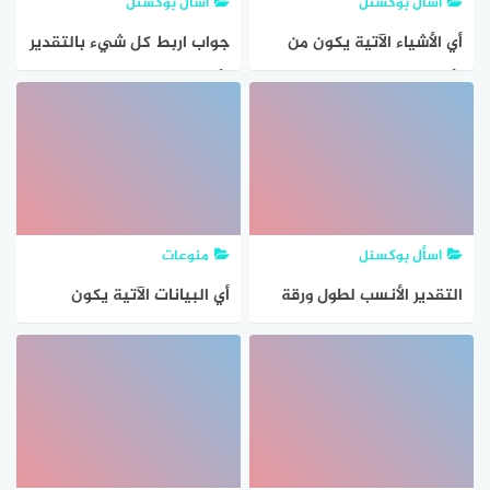
اسأل بوكسنل
اسأل بوكسنل
أي الأشياء الآتية يكون من
جواب اربط كل شيء بالتقدير
الأنسب قياس وزنها
الأنسب لكتلته؟
باستعمال الكرات الزجاجية ؟
يمكن اختيار أكثر من إجابة.؟
اسأل بوكسنل
منوعات
التقدير الأنسب لطول ورقة
أي البيانات الآتية يكون
الشجر – بوكسنل؟
المتوسط الحسابي هو
مقياس النزعة المركزية
الأنسب لتمثيلها؟